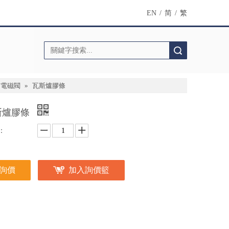
EN
/
简
/
繁
搜索
/電磁閥
»
瓦斯爐膠條
斯爐膠條
：
詢價
加入詢價籃