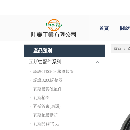
首頁
關於
首頁
»
產品類別
瓦斯管配件系列
認證CNS9620橡膠軟管
認證R280調整器
瓦斯管其他配件
瓦斯桶圈
瓦斯管束(束環)
瓦斯配管接頭
瓦斯開關/考克