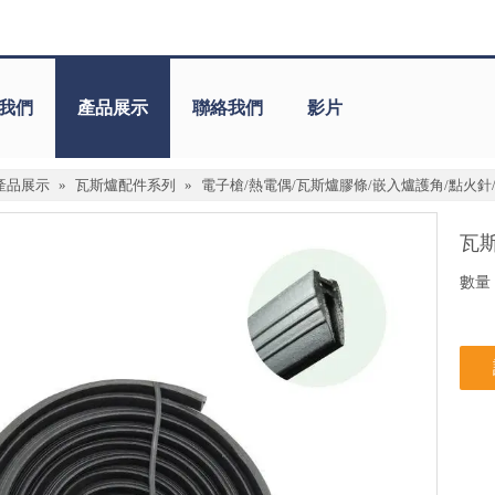
我們
產品展示
聯絡我們
影片
產品展示
»
瓦斯爐配件系列
»
電子槍/熱電偶/瓦斯爐膠條/嵌入爐護角/點火針
瓦
數量