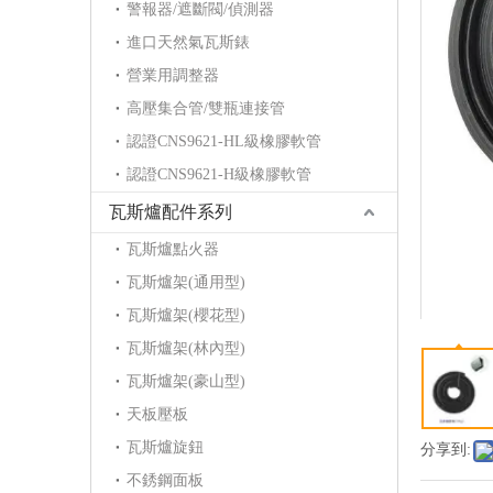
警報器/遮斷閥/偵測器
進口天然氣瓦斯錶
營業用調整器
高壓集合管/雙瓶連接管
認證CNS9621-HL級橡膠軟管
認證CNS9621-H級橡膠軟管
瓦斯爐配件系列
瓦斯爐點火器
瓦斯爐架(通用型)
瓦斯爐架(櫻花型)
瓦斯爐架(林內型)
瓦斯爐架(豪山型)
天板壓板
瓦斯爐旋鈕
分享到:
不銹鋼面板