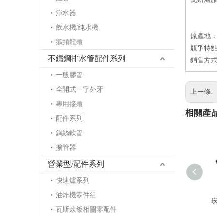
淨水器
飲水機/純水機
原產地
鵝頸龍頭
競爭特點
不鏽鋼排水管配件系列
銷售方式：
一般膠管
全開式一字外牙
上一條:
專用接頭
相關產
配件系列
鋼絲軟管
擴管器
營業型/配件系列
快速爐系列
油炸機零件組
崁
瓦斯炊飯相關零配件