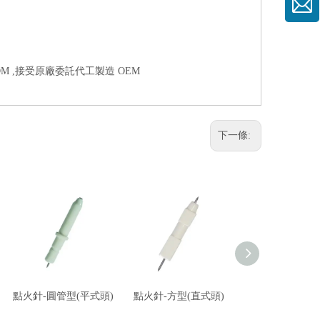
M ,接受原廠委託代工製造 OEM
下一條:
點火針-圓管型(平式頭)
點火針-方型(直式頭)
噴嘴-液化石油