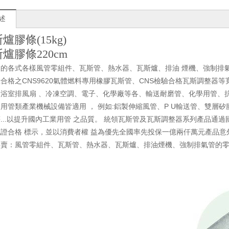
述
斯爐膠條(15kg)
斯爐膠條220cm
業的各式各樣風管零組件、瓦斯管、熱水器、瓦斯爐、排油 煙機、強制排
合格之CNS9620氣體燃料專用橡膠瓦斯管、CNS檢驗合格瓦斯調整器
浴室排風扇 、冷凍空調、電子、化學廠等各、輸送耐磨管、化學用管、
用管類產業機械設備皆適用 ， 例如:鋁製伸縮風管、P U輸送管、雙層矽
...以提升國內工業用管 之品質。 統領瓦斯管及瓦斯調整器系列產品通
證合格 標示，並以消費者權 益為優先全國率先投保一億兩仟萬元產品意
要賣：風管零組件、瓦斯管、熱水器、瓦斯爐、排油煙機、強制排氣管的