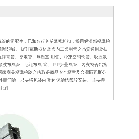
氣管的零配件，已和各行各業緊密相扣，採用經濟部標準檢
等寬闊領域。 提升瓦斯器材及國內工業用管之品質適用於抽
抗靜電管、導電管、無塵室 用管、冷凍空調軟管、吸塵浪
膠波布風管、尼龍布風 管、 P P折疊風管、內夾複合鋁箔
過國家商品標準檢驗合格取得商品安全標章及台灣區瓦斯公
外責任險，只要將包裝內所附 保險標籤於安裝。 主要產
零配件