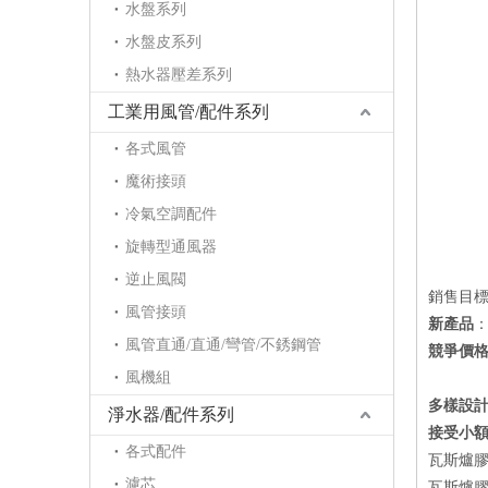
水盤系列
水盤皮系列
熱水器壓差系列
工業用風管/配件系列
各式風管
魔術接頭
冷氣空調配件
旋轉型通風器
逆止風閥
銷售目
風管接頭
新產品
：
風管直通/直通/彎管/不銹鋼管
競爭價
風機組
多樣設
淨水器/配件系列
接受小
各式配件
瓦斯爐膠
濾芯
瓦斯爐膠