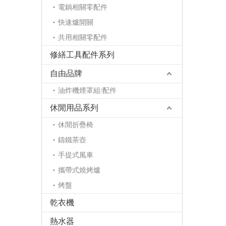
電鍋相關零配件
快速爐開關
共用相關零配件
修繕工具配件系列
自由品牌
油炸機煙罩組/配件
休閒用品系列
休閒折疊椅
鑄鐵茶壺
手提式風車
攜帶式燒烤爐
烤盤
乾衣機
熱水器