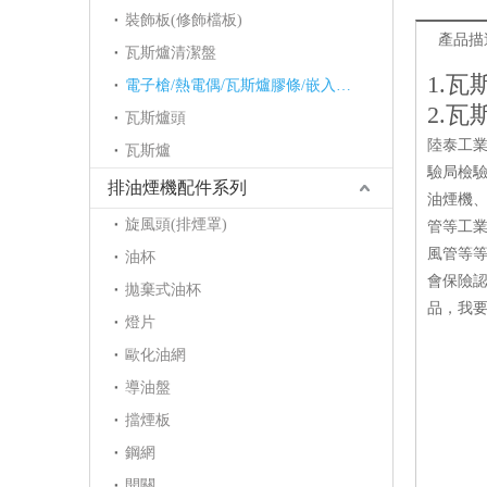
裝飾板(修飾檔板)
產品描
瓦斯爐清潔盤
1.瓦
電子槍/熱電偶/瓦斯爐膠條/嵌入爐護角/點火針/電磁閥
2.瓦
瓦斯爐頭
陸泰工
瓦斯爐
驗局檢驗
排油煙機配件系列
油煙機、
旋風頭(排煙罩)
管等工業
風管等等
油杯
會保險認
拋棄式油杯
品，我
燈片
歐化油網
導油盤
擋煙板
鋼網
開關