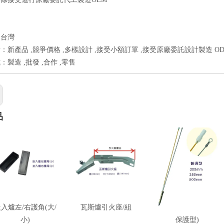
：台灣
：新產品 ,競爭價格 ,多樣設計 ,接受小額訂單 ,接受原廠委託設計製造 OD
製造 ,批發 ,合作 ,零售
品
入爐左/右護角(大/
瓦斯爐引火座/組
瓦斯爐熱電偶(普通型/
小)
保護型)