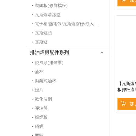
加
裝飾板(修飾檔板)
瓦斯爐清潔盤
電子槍/熱電偶/瓦斯爐膠條/嵌入爐護角/點火針/電磁閥
瓦斯爐頭
瓦斯爐
排油煙機配件系列
旋風頭(排煙罩)
油杯
拋棄式油杯
【瓦斯爐
板押板適
燈片
歐化油網
加
導油盤
擋煙板
»
鋼網
開關