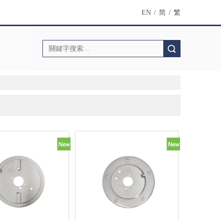
EN
/
简
/
繁
搜索