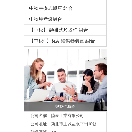
中秋手提式風車 組合
中秋燒烤爐組合
【中秋】 懸掛式垃圾桶 組合
【中秋C】瓦斯罐供器裝置 組合
與我們聯絡
公司名稱：陸泰工業有限公司
公司地址：
新北市土城區永平街10號