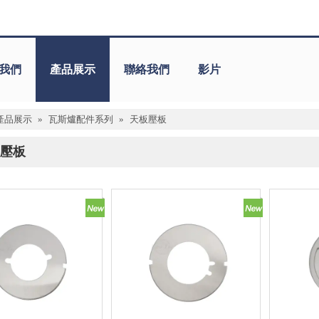
我們
產品展示
聯絡我們
影片
產品展示
»
瓦斯爐配件系列
»
天板壓板
壓板