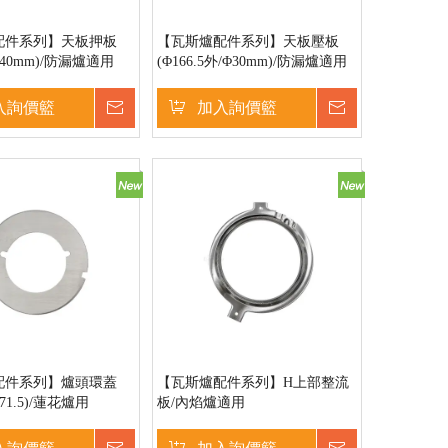
配件系列】天板押板
【瓦斯爐配件系列】天板壓板
/Φ40mm)/防漏爐適用
(Φ166.5外/Φ30mm)/防漏爐適用
入詢價籃
詢價
加入詢價籃
詢價
配件系列】爐頭環蓋
【瓦斯爐配件系列】H上部整流
Φ71.5)/蓮花爐用
板/內焰爐適用