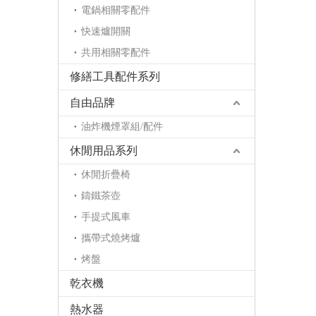
電鍋相關零配件
快速爐開關
共用相關零配件
修繕工具配件系列
自由品牌
油炸機煙罩組/配件
休閒用品系列
休閒折疊椅
鑄鐵茶壺
手提式風車
攜帶式燒烤爐
烤盤
乾衣機
熱水器