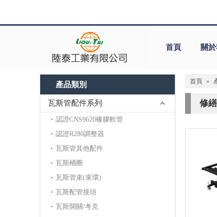
首頁
關於
首頁
»
產品類別
修繕
瓦斯管配件系列
認證CNS9620橡膠軟管
認證R280調整器
瓦斯管其他配件
瓦斯桶圈
瓦斯管束(束環)
瓦斯配管接頭
瓦斯開關/考克