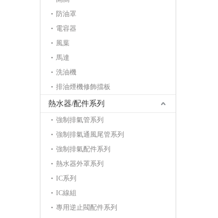
防油罩
電容器
風葉
馬達
洗油機
排油煙機修飾擋板
熱水器/配件系列
強制排氣管系列
強制排氣通風尾管系列
強制排氣配件系列
熱水器外罩系列
IC系列
IC線組
專用逆止閥配件系列