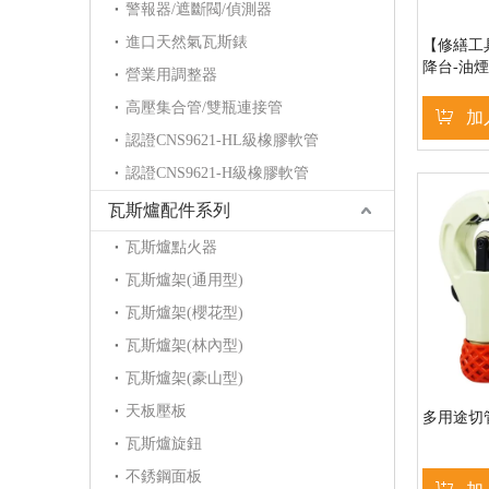
警報器/遮斷閥/偵測器
進口天然氣瓦斯錶
【修繕工
降台-油煙
營業用調整器
高壓集合管/雙瓶連接管
加
認證CNS9621-HL級橡膠軟管
認證CNS9621-H級橡膠軟管
瓦斯爐配件系列
瓦斯爐點火器
瓦斯爐架(通用型)
瓦斯爐架(櫻花型)
瓦斯爐架(林內型)
瓦斯爐架(豪山型)
天板壓板
多用途切管
瓦斯爐旋鈕
不銹鋼面板