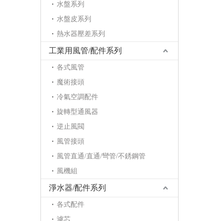
水盤系列
水盤皮系列
熱水器壓差系列
工業用風管/配件系列
各式風管
魔術接頭
冷氣空調配件
旋轉型通風器
逆止風閥
風管接頭
風管直通/直通/彎管/不銹鋼管
風機組
淨水器/配件系列
各式配件
濾芯