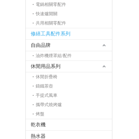
電鍋相關零配件
快速爐開關
共用相關零配件
修繕工具配件系列
自由品牌
油炸機煙罩組/配件
休閒用品系列
休閒折疊椅
鑄鐵茶壺
手提式風車
攜帶式燒烤爐
烤盤
乾衣機
熱水器