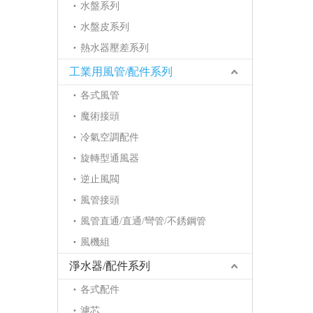
水盤系列
水盤皮系列
熱水器壓差系列
工業用風管/配件系列
各式風管
魔術接頭
冷氣空調配件
旋轉型通風器
逆止風閥
風管接頭
風管直通/直通/彎管/不銹鋼管
風機組
淨水器/配件系列
各式配件
濾芯