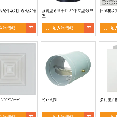
調配件系列】通風板/器
旋轉型通風器4"~8"/平底型/波浪
回風花板(6
型
入詢價籃
詢價
加入詢價籃
詢價
加
60X60mm)
逆止風閥
多功能加