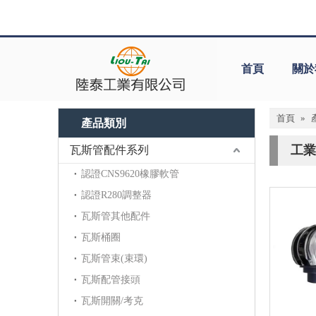
首頁
關於
首頁
»
產品類別
工業
瓦斯管配件系列
認證CNS9620橡膠軟管
認證R280調整器
瓦斯管其他配件
瓦斯桶圈
瓦斯管束(束環)
瓦斯配管接頭
瓦斯開關/考克